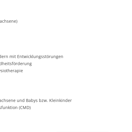
wachsene)
dern mit Entwicklungsstörungen
dheitsförderung
ysiotherapie
achsene und Babys bzw. Kleinkinder
sfunktion (CMD)