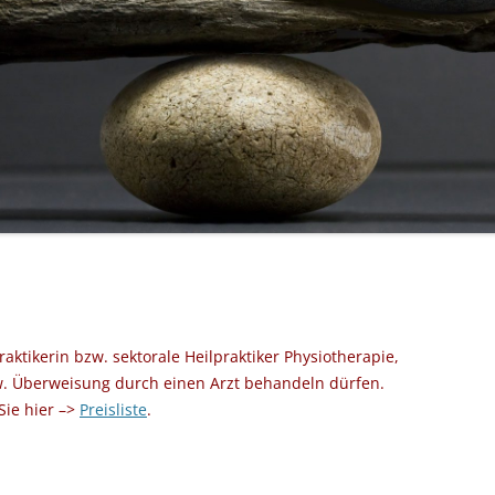
raktikerin bzw. sektorale Heilpraktiker Physiotherapie,
w. Überweisung durch einen Arzt behandeln dürfen.
Sie hier –>
Preisliste
.