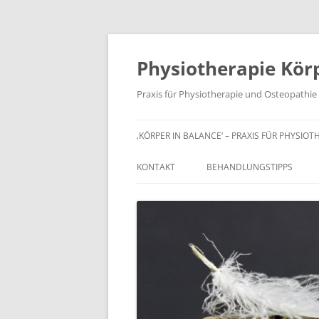
Zum
Inhalt
springen
Physiotherapie Körp
Praxis für Physiotherapie und Osteopathie
‚KÖRPER IN BALANCE‘ – PRAXIS FÜR PHYSIOT
KONTAKT
BEHANDLUNGSTIPPS